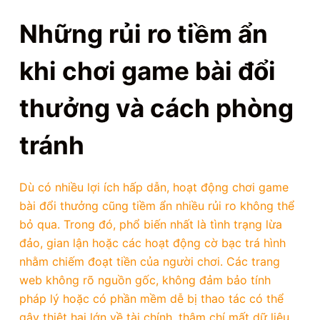
Những rủi ro tiềm ẩn
khi chơi game bài đổi
thưởng và cách phòng
tránh
Dù có nhiều lợi ích hấp dẫn, hoạt động chơi game
bài đổi thưởng cũng tiềm ẩn nhiều rủi ro không thể
bỏ qua. Trong đó, phổ biến nhất là tình trạng lừa
đảo, gian lận hoặc các hoạt động cờ bạc trá hình
nhằm chiếm đoạt tiền của người chơi. Các trang
web không rõ nguồn gốc, không đảm bảo tính
pháp lý hoặc có phần mềm dễ bị thao tác có thể
gây thiệt hại lớn về tài chính, thậm chí mất dữ liệu