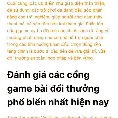
Cuối cùng, các ưu điểm như giao diện thân thiện,
dễ sử dụng, các trò chơi đa dạng đều góp phần
nâng cao trải nghiệm, giúp người chơi cảm thấy
thoải mái và yên tâm hơn khi tham gia. Phần lớn
cổng game uy tín đều có các chính sách rõ ràng về
thưởng phạt, cũng như cơ chế hỗ trợ người chơi
trong các tình huống khẩn cấp. Chọn đúng nền
tảng chính là bước đi đầu tiên để vừa giải trí, vừa
đổi thưởng an toàn, hợp pháp và bền vững.
Đánh giá các cổng
game bài đổi thưởng
phổ biến nhất hiện nay
Trong thị trường Việt Nam, có khá nhiều cổng game