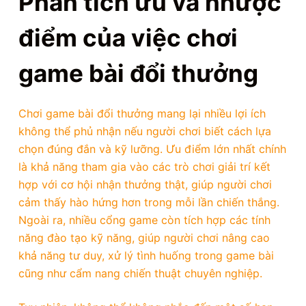
Phân tích ưu và nhược
điểm của việc chơi
game bài đổi thưởng
Chơi game bài đổi thưởng mang lại nhiều lợi ích
không thể phủ nhận nếu người chơi biết cách lựa
chọn đúng đắn và kỹ lưỡng. Ưu điểm lớn nhất chính
là khả năng tham gia vào các trò chơi giải trí kết
hợp với cơ hội nhận thưởng thật, giúp người chơi
cảm thấy hào hứng hơn trong mỗi lần chiến thắng.
Ngoài ra, nhiều cổng game còn tích hợp các tính
năng đào tạo kỹ năng, giúp người chơi nâng cao
khả năng tư duy, xử lý tình huống trong game bài
cũng như cẩm nang chiến thuật chuyên nghiệp.