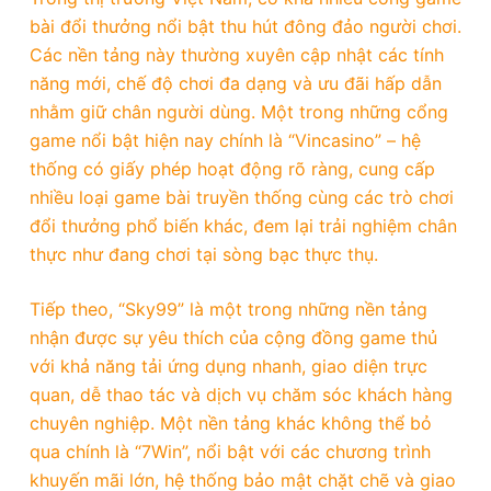
bài đổi thưởng nổi bật thu hút đông đảo người chơi.
Các nền tảng này thường xuyên cập nhật các tính
năng mới, chế độ chơi đa dạng và ưu đãi hấp dẫn
nhằm giữ chân người dùng. Một trong những cổng
game nổi bật hiện nay chính là “Vincasino” – hệ
thống có giấy phép hoạt động rõ ràng, cung cấp
nhiều loại game bài truyền thống cùng các trò chơi
đổi thưởng phổ biến khác, đem lại trải nghiệm chân
thực như đang chơi tại sòng bạc thực thụ.
Tiếp theo, “Sky99” là một trong những nền tảng
nhận được sự yêu thích của cộng đồng game thủ
với khả năng tải ứng dụng nhanh, giao diện trực
quan, dễ thao tác và dịch vụ chăm sóc khách hàng
chuyên nghiệp. Một nền tảng khác không thể bỏ
qua chính là “7Win”, nổi bật với các chương trình
khuyến mãi lớn, hệ thống bảo mật chặt chẽ và giao