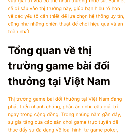
vừa giải trí vừa có thể nhận thưởng thực sự. Bài viết
sẽ đi sâu vào thị trường này, giúp bạn hiểu rõ hơn
về các yếu tố cần thiết để lựa chọn hệ thống uy tín,
cũng như những chiến thuật để chơi hiệu quả và an
toàn nhất.
Tổng quan về thị
trường game bài đổi
thưởng tại Việt Nam
Thị trường game bài đổi thưởng tại Việt Nam đang
phát triển nhanh chóng, phản ánh nhu cầu giải trí
ngay trong cộng đồng. Trong những năm gần đây,
sự gia tăng của các sàn chơi game trực tuyến đã
thúc đẩy sự đa dạng về loại hình, từ game poker,