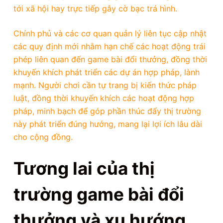
tới xã hội hay trực tiếp gây cờ bạc trá hình.
Chính phủ và các cơ quan quản lý liên tục cập nhật
các quy định mới nhằm hạn chế các hoạt động trái
phép liên quan đến game bài đổi thưởng, đồng thời
khuyến khích phát triển các dự án hợp pháp, lành
mạnh. Người chơi cần tự trang bị kiến thức pháp
luật, đồng thời khuyến khích các hoạt động hợp
pháp, minh bạch để góp phần thúc đẩy thị trường
này phát triển đúng hướng, mang lại lợi ích lâu dài
cho cộng đồng.
Tương lai của thị
trường game bài đổi
thưởng và xu hướng