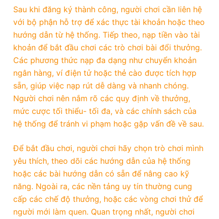
Sau khi đăng ký thành công, người chơi cần liên hệ
với bộ phận hỗ trợ để xác thực tài khoản hoặc theo
hướng dẫn từ hệ thống. Tiếp theo, nạp tiền vào tài
khoản để bắt đầu chơi các trò chơi bài đổi thưởng.
Các phương thức nạp đa dạng như chuyển khoản
ngân hàng, ví điện tử hoặc thẻ cào được tích hợp
sẵn, giúp việc nạp rút dễ dàng và nhanh chóng.
Người chơi nên nắm rõ các quy định về thưởng,
mức cược tối thiểu- tối đa, và các chính sách của
hệ thống để tránh vi phạm hoặc gặp vấn đề về sau.
Để bắt đầu chơi, người chơi hãy chọn trò chơi mình
yêu thích, theo dõi các hướng dẫn của hệ thống
hoặc các bài hướng dẫn có sẵn để nâng cao kỹ
năng. Ngoài ra, các nền tảng uy tín thường cung
cấp các chế độ thưởng, hoặc các vòng chơi thử để
người mới làm quen. Quan trọng nhất, người chơi