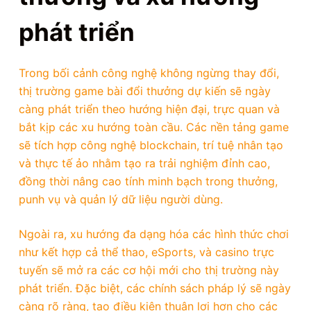
phát triển
Trong bối cảnh công nghệ không ngừng thay đổi,
thị trường game bài đổi thưởng dự kiến sẽ ngày
càng phát triển theo hướng hiện đại, trực quan và
bắt kịp các xu hướng toàn cầu. Các nền tảng game
sẽ tích hợp công nghệ blockchain, trí tuệ nhân tạo
và thực tế ảo nhằm tạo ra trải nghiệm đỉnh cao,
đồng thời nâng cao tính minh bạch trong thưởng,
punh vụ và quản lý dữ liệu người dùng.
Ngoài ra, xu hướng đa dạng hóa các hình thức chơi
như kết hợp cả thể thao, eSports, và casino trực
tuyến sẽ mở ra các cơ hội mới cho thị trường này
phát triển. Đặc biệt, các chính sách pháp lý sẽ ngày
càng rõ ràng, tạo điều kiện thuận lợi hơn cho các